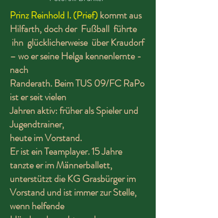
Prinz Reinhold I. (Prief)
kommt aus
Hilfarth, doch der Fußball führte
ihn glücklicherweise über Kraudorf
– wo er seine Helga kennenlernte -
nach
Randerath. Beim TUS 09/FC RaPo
ist er seit vielen
Jahren aktiv: früher als Spieler und
Jugendtrainer,
heute im Vorstand.
Er ist ein Teamplayer. 15 Jahre
tanzte er im Männerballett,
unterstützt die KG Grasbürger im
Vorstand und ist immer zur Stelle,
wenn helfende