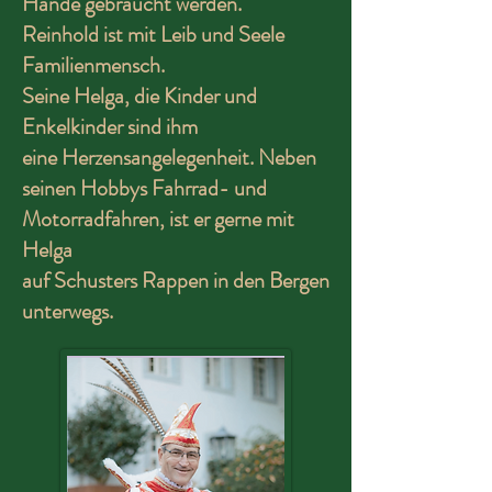
Hände gebraucht werden.
Reinhold ist mit Leib und Seele
Familienmensch.
Seine Helga, die Kinder und
Enkelkinder sind ihm
eine Herzensangelegenheit. Neben
seinen Hobbys Fahrrad- und
Motorradfahren, ist er gerne mit
Helga
auf Schusters Rappen in den Bergen
unterwegs.