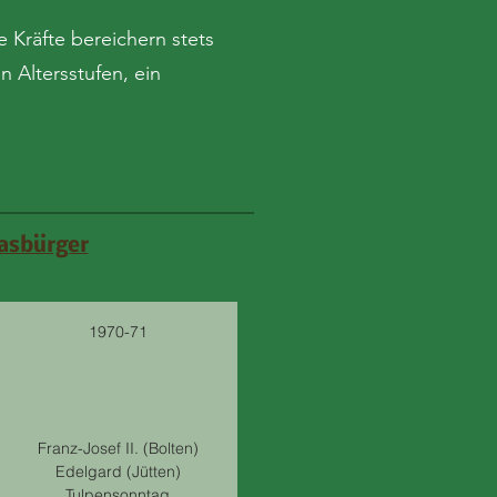
e Kräfte bereichern stets
 Altersstufen, ein
rasbürger
1970-71
Franz-Josef II. (Bolten)
Edelgard (Jütten)
Tulpensonntag