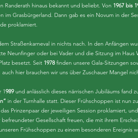
on Randerath hinaus bekannt und beliebt. Von
1967 bis 1
n im Grasbürgerland. Dann gab es ein Novum in der Ses
de proklamiert.
em Straßenkarneval in nichts nach. In den Anfängen wur
ätte Neunfinger oder bei Vader und die Sitzung im Haus
Platz besetzt. Seit
1978
finden unsere Gala-Sitzungen sow
t; auch hier brauchen wir uns über Zuschauer Mangel nic
r 1
989
und anlässlich dieses närrischen Jubiläums fand z
en”
in der Turnhalle statt. Dieser Frühschoppen ist nun zu
as Prinzenpaar der jeweiligen Session proklamiert, und
befreundeter Gesellschaft freuen, die mit ihrem Erschei
unseren Frühschoppen zu einem besonderen Ereignis w