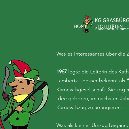
Home
Tollitäten
Was es Interessantes über die Z
1967
legte die Leiterin des Kath
Lambertz - besser bekannt als
Karnevalsgesellschaft. Sie zog 
Idee geboren, im nächsten Jah
Karnevalszug zu arrangieren.
Was als kleiner Umzug begann, 