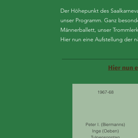
Der Höhepunkt des Saalkarneval
unser Programm. Ganz besonders 
Männerballett, unser Trommler
Hier nun eine Aufstellung der n
Hier nun e
1967-68
Peter I. (Biermanns)
Inge (Oeben)
Tulpensonntag