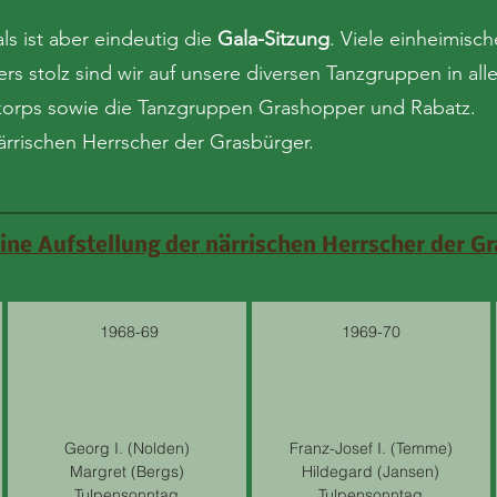
s ist aber eindeutig die
Gala-Sitzung
. Viele einheimisch
stolz sind wir auf unsere diversen Tanzgruppen in allen
korps sowie die Tanzgruppen Grashopper und Rabatz.
ärrischen Herrscher der Grasbürger.
ine Aufstellung der närrischen Herrscher der G
1968-69
1969-70
Georg I. (Nolden)
Franz-Josef I. (Temme)
Margret (Bergs)
Hildegard (Jansen)
Tulpensonntag
Tulpensonntag